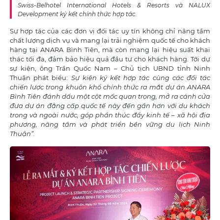
Swiss-Belhotel International Hotels & Resorts và NALUX
Development ký kết chính thức hợp tác.
Sự hợp tác của các đơn vị đối tác uy tín không chỉ nâng tầm
chất lượng dịch vụ và mang lại trải nghiệm quốc tế cho khách
hàng tại ANARA Bình Tiên, mà còn mang lại hiệu suất khai
thác tối đa, đảm bảo hiệu quả đầu tư cho khách hàng. Tới dự
sự kiện, ông Trần Quốc Nam – Chủ tịch UBND tỉnh Ninh
Thuận phát biểu:
Sự kiện ký kết hợp tác cùng các đối tác
chiến lược trong khuôn khổ chính thức ra mắt dự án ANARA
Bình Tiên đánh dấu một cột mốc quan trọng, mở ra cánh cửa
đưa dự án đẳng cấp quốc tế này đến gần hơn với du khách
trong và ngoài nước, góp phần thúc đẩy kinh tế – xã hội địa
phương, nâng tầm và phát triển bền vững du lịch Ninh
Thuận”.