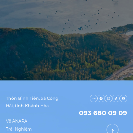
Thôn Bình Tiên, xã Công
Hải, tỉnh Khánh Hòa
093 680 09 09
Về ANARA
Trải Nghiệm