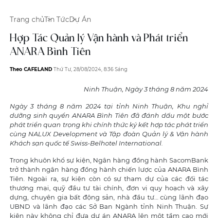
Trang chủ
Tin Tức
Dự Án
Hợp Tác Quản lý Vận hành và Phát triển
ANARA Bình Tiên
Theo CAFELAND
Thứ Tư, 28/08/2024, 8:36 Sáng
Ninh Thuận, Ngày 3 tháng 8 năm 2024
Ngày 3 tháng 8 năm 2024 tại tỉnh Ninh Thuận, Khu nghỉ
dưỡng sinh quyển ANARA Bình Tiên đã đánh dấu một bước
phát triển quan trọng khi chính thức ký kết hợp tác phát triển
cùng NALUX Development và Tập đoàn Quản lý & Vận hành
Khách sạn quốc tế Swiss-Belhotel International.
Trong khuôn khổ sự kiện, Ngân hàng đồng hành SacomBank
trở thành ngân hàng đồng hành chiến lược của ANARA Bình
Tiên. Ngoài ra, sự kiện còn có sự tham dự của các đối tác
thương mại, quỹ đầu tư tài chính, đơn vị quy hoạch và xây
dựng, chuyên gia bất động sản, nhà đầu tư… cùng lãnh đạo
UBND và lãnh đạo các Sở Ban Ngành tỉnh Ninh Thuận. Sự
kiện này không chỉ đưa dự án ANARA lên một tầm cao mới