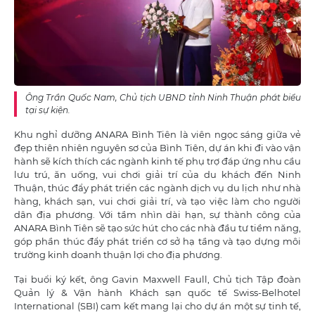
Ông Trần Quốc Nam, Chủ tịch UBND tỉnh Ninh Thuận phát biểu
tại sự kiện.
Khu nghỉ dưỡng ANARA Bình Tiên là viên ngọc sáng giữa vẻ
đẹp thiên nhiên nguyên sơ của Bình Tiên, dự án khi đi vào vận
hành sẽ kích thích các ngành kinh tế phụ trợ đáp ứng nhu cầu
lưu trú, ăn uống, vui chơi giải trí của du khách đến Ninh
Thuận, thúc đẩy phát triển các ngành dịch vụ du lịch như nhà
hàng, khách sạn, vui chơi giải trí, và tạo việc làm cho người
dân địa phương. Với tầm nhìn dài hạn, sự thành công của
ANARA Bình Tiên sẽ tạo sức hút cho các nhà đầu tư tiềm năng,
góp phần thúc đẩy phát triển cơ sở hạ tầng và tạo dựng môi
trường kinh doanh thuận lợi cho địa phương.
Tại buổi ký kết, ông Gavin Maxwell Faull, Chủ tịch Tập đoàn
Quản lý & Vận hành Khách sạn quốc tế Swiss-Belhotel
International (SBI) cam kết mang lại cho dự án một sự tinh tế,