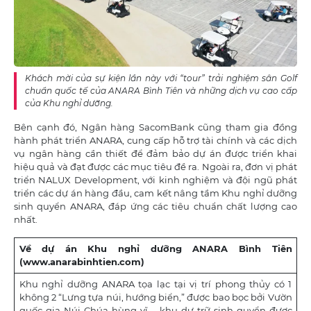
Khách mời của sự kiện lần này với “tour” trải nghiệm sân Golf
chuẩn quốc tế của ANARA Bình Tiên và những dịch vụ cao cấp
của Khu nghỉ dưỡng.
Bên cạnh đó, Ngân hàng SacomBank cũng tham gia đồng
hành phát triển ANARA, cung cấp hỗ trợ tài chính và các dịch
vụ ngân hàng cần thiết để đảm bảo dự án được triển khai
hiệu quả và đạt được các mục tiêu đề ra. Ngoài ra, đơn vị phát
triển NALUX Development, với kinh nghiệm và đội ngũ phát
triển các dự án hàng đầu, cam kết nâng tầm Khu nghỉ dưỡng
sinh quyển ANARA, đáp ứng các tiêu chuẩn chất lượng cao
nhất.
Về dự án Khu nghỉ dưỡng ANARA Bình Tiên
(www.anarabinhtien.com)
Khu nghỉ dưỡng ANARA tọa lạc tại vị trí phong thủy có 1
không 2 “Lưng tựa núi, hướng biển,” được bao bọc bởi Vườn
quốc gia Núi Chúa hùng vĩ – khu dự trữ sinh quyển được