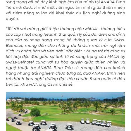
sang trọng với bề dày kinh nghiệm của mình tại ANARA Bình
Tiên, nơi được ví như một viên ngọc ẩn mình giữa thiên nhiên
với tiềm năng to lớn để khai thác du lịch nghỉ dưỡng sinh
quyển.
“Tôi rất vui mừng giới thiệu thương hiệu MĀUA – thương hiệu
cao cấp nhất trong hệ sinh thái quản lý của đại diện cho đỉnh
cao của sự sang trọng trong hệ thống quản lý của Swiss-
Belhotel, mang đến cho những du khách một trải nghiệm
dịch vụ hoàn hảo và tiện nghi đặc biệt. Chúng tôi tin rằng sự
kết hợp độc đáo giữa sự tinh tế và sang trọng của MĀUA by
Swiss-Belhotel cùng với sự hòa quyện giữa thiên nhiên và
nghệ thuật tại ANARA Bình Tiên sẽ mang đến cho khách
hàng những trải nghiệm chưa từng có, đưa ANARA Bình Tiên
trở thành khu nghỉ dưỡng đạt tiêu chuẩn 5 sao quốc tế đầu
tiên tại khu vực”,
ông Gavin chia sẻ.