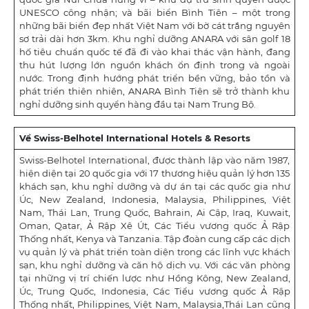
UNESCO công nhận; và bãi biển Bình Tiên – một trong
những bãi biển đẹp nhất Việt Nam với bờ cát trắng nguyên
sơ trải dài hơn 3km. Khu nghỉ dưỡng ANARA với sân golf 18
hố tiêu chuẩn quốc tế đã đi vào khai thác vận hành, đang
thu hút lượng lớn nguồn khách ổn định trong và ngoài
nước. Trong định hướng phát triển bền vững, bảo tồn và
phát triển thiên nhiên, ANARA Bình Tiên sẽ trở thành khu
nghỉ dưỡng sinh quyển hàng đầu tại Nam Trung Bộ.
Về Swiss-Belhotel International Hotels & Resorts
Swiss-Belhotel International, được thành lập vào năm 1987,
hiện diện tại 20 quốc gia với 17 thương hiệu quản lý hơn 135
khách sạn, khu nghỉ dưỡng và dự án tại các quốc gia như
Úc, New Zealand, Indonesia, Malaysia, Philippines, Việt
Nam, Thái Lan, Trung Quốc, Bahrain, Ai Cập, Iraq, Kuwait,
Oman, Qatar, Ả Rập Xê Út, Các Tiểu vương quốc Ả Rập
Thống nhất, Kenya và Tanzania. Tập đoàn cung cấp các dịch
vụ quản lý và phát triển toàn diện trong các lĩnh vực khách
sạn, khu nghỉ dưỡng và căn hộ dịch vụ. Với các văn phòng
tại những vị trí chiến lược như Hồng Kông, New Zealand,
Úc, Trung Quốc, Indonesia, Các Tiểu vương quốc Ả Rập
Thống nhất, Philippines, Việt Nam, Malaysia,Thái Lan cũng